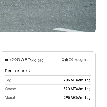
295
AED
0
aus
(0)
zeugnisse
pro tag
Der mietpreis
Tag
405
AED
/
Am Tag
Woche
370
AED
/
Am Tag
Monat
295
AED
/
Am Tag