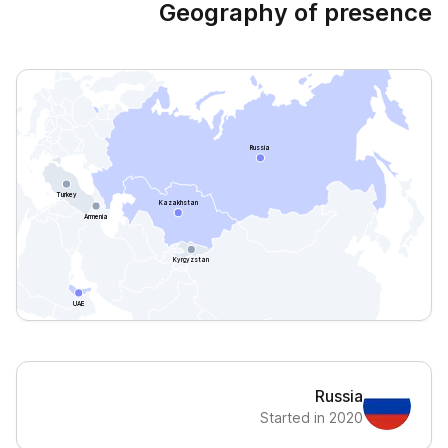
Geography of presence
Russia
Turkey
Kazakhstan
Armenia
Kyrgyzstan
UAE
Russia
Started in 2020