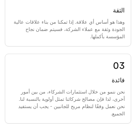
الثقة
2017
وهذا هو أساس أي علاقة. إذا تمكنا من بناء علاقات عالية
الجودة وثقة مع عملاء الشركة، فسيتم ضمان نجاح
المؤسسة بأكملها.
نطلق أساطيل شريكة تواصل عملها بنجاح.
2018
0
3
لقد نجحنا في جلب العديد من أساطيل مركبات الطرف الثالث
فائدة
تحت إدارة الثقة إلى ربح ثابت، ثم قمنا ببيعها بنجاح. لقد أدركنا
نحن ننمو من خلال استثمارات الشركاء، من بين أمور
أنه بإمكاننا تعليم الآخرين نظامنا الإداري، وبدأنا في جمع المواد
أخرى، لذا فإن مصالح شركائنا تمثل أولوية بالنسبة لنا.
اللازمة للتدريب في الشركة. لقد نجحنا في تطوير التأجير وزيادة
نحن نعمل وفقًا لنظام مربح للجانبين - يجب أن يستفيد
عدد موظفي الشركة.
الجميع.
2019