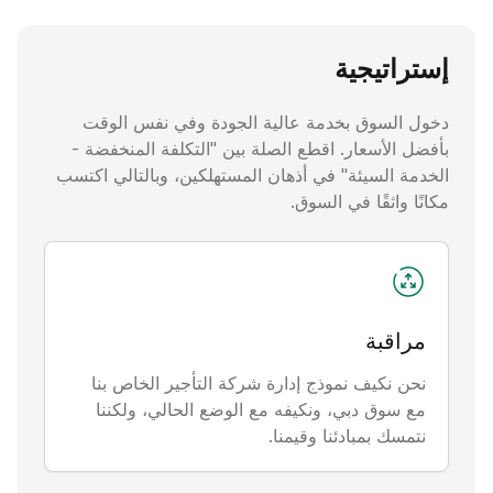
لقد نجحنا في جلب العديد من أساطيل مركبات الطرف الثالث
إستراتيجية
تحت إدارة الثقة إلى ربح ثابت، ثم قمنا ببيعها بنجاح. لقد أدركنا
أنه بإمكاننا تعليم الآخرين نظامنا الإداري، وبدأنا في جمع المواد
اللازمة للتدريب في الشركة. لقد نجحنا في تطوير التأجير وزيادة
دخول السوق بخدمة عالية الجودة وفي نفس الوقت
عدد موظفي الشركة.
بأفضل الأسعار. اقطع الصلة بين "التكلفة المنخفضة -
الخدمة السيئة" في أذهان المستهلكين، وبالتالي اكتسب
مكانًا واثقًا في السوق.
2020-2021
لقد نجحنا في احتلال قطاعات مختلفة من سوق الإيجار، لذلك
قررنا المضي قدمًا - لتطوير مكانة متميزة: افتتحنا TOPCAR مع
مراقبة
العديد من سيارات مرسيدس بنز وبورشه.
نحن نكيف نموذج إدارة شركة التأجير الخاص بنا
مع سوق دبي، ونكيفه مع الوضع الحالي، ولكننا
2022
نتمسك بمبادئنا وقيمنا.