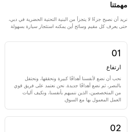
مهمتنا
هناك بالفعل 500 سيارة في الميزانية العمومية. لقد أنقذنا أيضًا
شركة سيارات الأجرة Izmailovo من الإفلاس: لقد احتفظنا
نريد أن نصبح جزءًا لا يتجزأ من البنية التحتية الحضرية في دبي،
بالموظفين وحققنا الربح للشركة. لقد أدركنا أنه يمكننا إدارة
حتى يعرف كل مقيم وسائح أين يمكنه استئجار سيارة بسهولة
أساطيل الطرف الثالث بشكل فعال
2015
0
1
ارتفاع
نحن نتعاون مع كبار المستثمرين، ويوجد لدينا بالفعل أكثر من
1500 عميل.
نحب أن نضع لأنفسنا أهدافًا كبيرة ونحققها، ونحتفل
بالنصر، ثم نضع أهدافًا جديدة. نحن نعتمد على فريق قوي
من المتخصصين، الذين ننميهم بأنفسنا، ونكيف آليات
2016
العمل المعمول بها مع السوق.
نحن نفتتح مكاتب ومحطات خدمة جديدة في موسكو. نقوم
بتطوير برنامجنا الخاص لإدارة المؤشرات الرئيسية في أعمال
0
2
النقل.