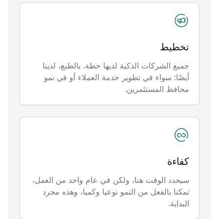
نحن نمضي قدماً: نعمل على توسيع أسطولنا ليشمل 30 سيارة
فاخرة. نحن نقوم بتنفيذ التطوير الخاص بنا - Itransport. نما
الأسطول إلى 60 سيارة فاخرة، ويبلغ عدد الموظفين بالفعل 70
موظفًا. نحن ندخل سوق دبي من خلال إنشاء شركة Easyrent
تخطيط
لتأجير السيارات من مختلف الفئات لأي مهمة. قمنا بتكوين
مبادئ ومعايير العمل، وقمنا باختيار وتدريب متخصصين في
جميع الشركات الذكية لديها خطة. بالطبع، لدينا
خدمة العملاء. لقد بدأنا التأجير بعدة سيارات تيسلا.
أيضًا: سواء في تطوير خدمة العملاء أو في نمو
محافظ المستثمرين.
2023
تكتسب Easyrent زخمًا بثقة في سوق الإيجار في دبي: لقد قمنا
بزيادة عدد الموظفين والمركبات لدينا - الآن يوجد 32 مركبة في
الأسطول.
كفاءة
سيحدد الوقت هنا، ولكن في عام واحد من العمل،
تمكنا بالفعل من النمو نوعيا وكميا، وهذه مجرد
البداية.