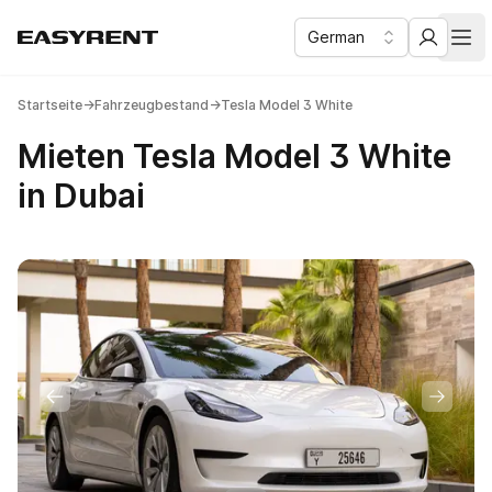
German
Easy Rent
Business- und Komfortklasse Autovermietung in Dubai
Отк
Startseite
→
Fahrzeugbestand
→
Tesla Model 3 White
Mieten Tesla Model 3 White
in Dubai