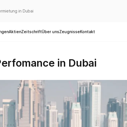
rmietung in Dubai
ungen
Aktien
Zeitschrift
Über uns
Zeugnisse
Kontakt
Perfomance in Dubai