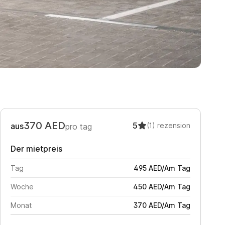
370
AED
5
aus
(1)
rezension
pro tag
Der mietpreis
Tag
495
AED
/
Am Tag
Woche
450
AED
/
Am Tag
Monat
370
AED
/
Am Tag