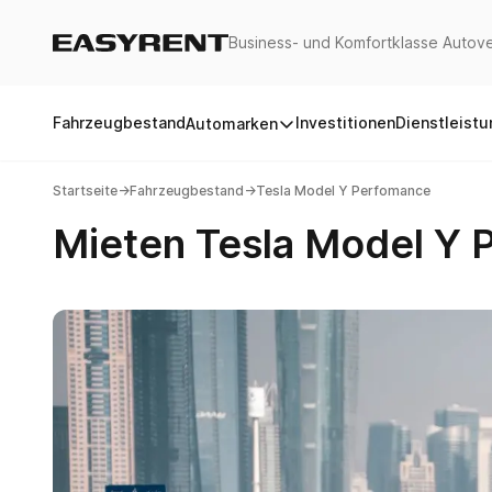
Business- und Komfortklasse Autove
Easy Rent
Fahrzeugbestand
Investitionen
Dienstleist
Automarken
Startseite
→
Fahrzeugbestand
→
Tesla Model Y Perfomance
Mieten Tesla Model Y 