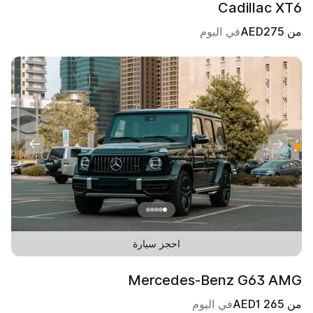
Cadillac XT6
من
275
AED
في اليوم
احجز سيارة
Mercedes-Benz G63 AMG
من
1 265
AED
في اليوم