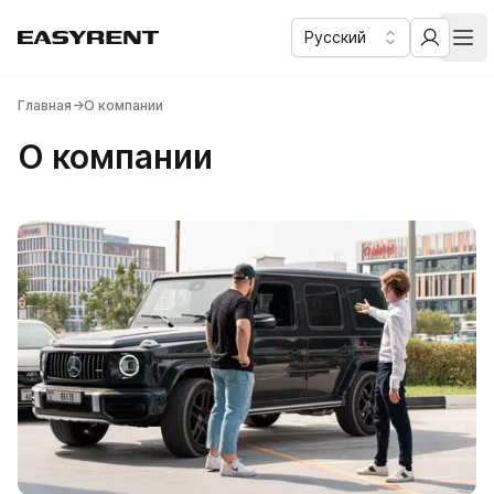
Русский
Easy Rent
Аренда автомобилей бизнес и комфорт класса в Дубае
Отк
Главная
→
О компании
О компании