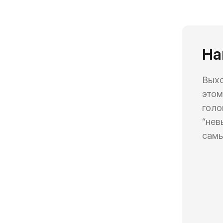
2022
На
Выхо
этом
голо
“нев
самы
2023