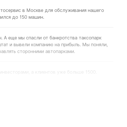
втосервис в Москве для обслуживания нашего
чился до 150 машин.
. А еще мы спасли от банкротства таксопарк
тат и вывели компанию на прибыль. Мы поняли,
авлять сторонними автопарками.
инвесторами, а клиентов уже больше 1500.
 СТО в Москве. Разрабатываем собственное
(ПО) для управления ключевыми показателями в