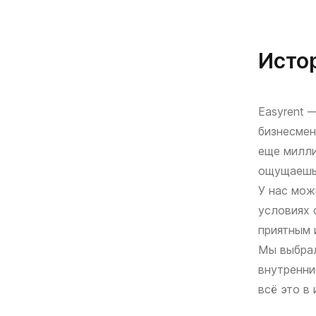
Исто
Easyrent 
бизнесмен
еще милли
ощущаешь 
У нас мож
условиях 
приятным 
Мы выбрал
внутренни
всё это в