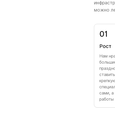
2017
инфрастр
можно ле
2018
0
1
Рост
Нам нра
большие
праздно
2019
ставить
крепку
специа
сами, 
работы
2020