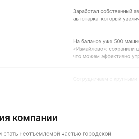
Заработал собственный а
автопарка, который увели
На балансе уже 500 машин
«Измайлово»: сохранили ш
что можем эффективно упр
Сотрудничаем с крупными 
Открываем новые офисы и
программное обеспечение 
ия компании
транспортном бизнесе
 стать неотъемлемой частью городской