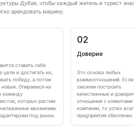
уктуры Дубая, чтобы каждый житель и турист знал
Запускаем партнерские а
работу.
гко арендовать машину.
Вывели несколько сторонн
0
2
стабильную прибыль, а за
других нашей системе упр
Доверие
корпоративного обучения.
компании.
вится ставить себе
 цели и достигать их,
Это основа любых
вать победу, а потом
взаимоотношений. Если
Объем портфеля клиентов 
 новые. Опираемся на
сможем построить
из них — наши бывшие сот
ю команду
качественные и довери
обучение и поддержка да
листов, которых растим
отношения с клиентами
роста.
а налаженные механизмы
компании, то успех все
 адаптируем под рынок.
предприятия обеспечен.
-2021
Мы успешно заняли разные
пойти дальше — освоить 