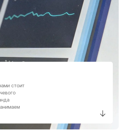
нами стоит
ючевого
анда
занимаем