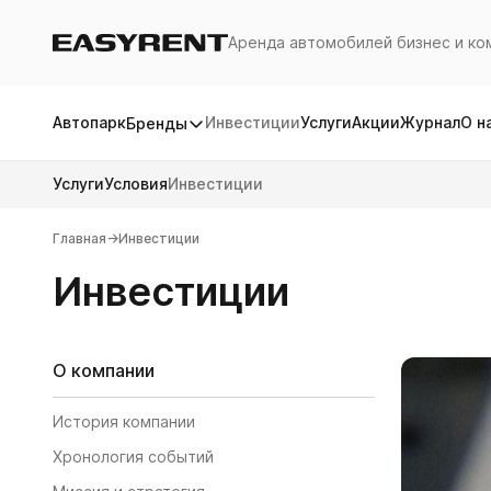
Аренда автомобилей бизнес и ко
Easy Rent
Автопарк
Инвестиции
Услуги
Акции
Журнал
О н
Бренды
Услуги
Условия
Инвестиции
Главная
→
Инвестиции
Инвестиции
О компании
История компании
Хронология событий