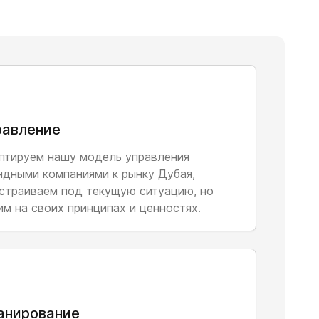
 автопарк до 30 автомобилей
а. Внедряем собственную разработку — Itransport.
ниц элитных машин, а в штате заняты уже 70
рынок Дубая — создаем компанию Easyrent по
равление
ого сегмента для любых задач. Сформировали
оты, подобрали и обучили специалистов по
птируем нашу модель управления
и прокат с нескольких Tesla.
ндными компаниями к рынку Дубая,
страиваем под текущую ситуацию, но
им на своих принципах и ценностях.
но набирает обороты на рынке аренды в Дубае:
ов и автомобилей — в автопарке на сегодня 32
анирование