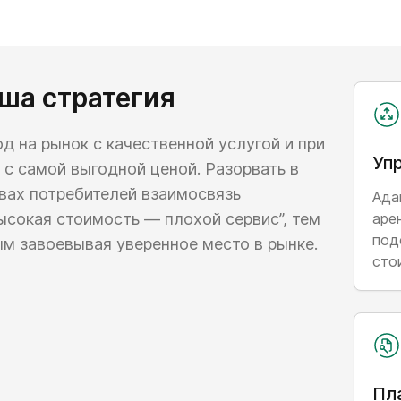
Mercedes-Benz и Porsche.
Даем по газам: расширяем
ша стратегия
представительского класс
Автопарк вырос до 60 еди
д на рынок с качественной услугой и при
сотрудников. Выходим на 
Уп
 с самой выгодной ценой. Разорвать в
аренде автомобилей разн
вах потребителей взаимосвязь
принципы и стандарты раб
Ада
работе с клиентами. Начал
ысокая стоимость — плохой сервис”, тем
аре
под
м завоевывая уверенное место в рынке.
сто
Компания Easyrent уверен
увеличили штат сотрудник
машины.
Пл