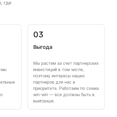
, где
втопарки, которые успешно продолжают свою
их автопарков в доверительном управлении на
0
3
тем успешно продали. Поняли, что можем научить
авления — начали собирать материалы для
Выгода
 Успешно развиваем лизинг, растим штат
Мы растем за счет партнерских
 мы
инвестиций в том числе,
компании перевалил за 2 млрд рублей. Около 15%
поэтому интересы наших
рудники из управления. Еще раз убедились: наше
тельные
партнеров для нас в
ют реальные возможности для финансового
приоритете. Работаем по схема
го
win-win — все должны быть в
выигрыше.
 сегменты прокатного рынка, поэтому решили
премиум-нишу: открыли TOPCAR с несколькими