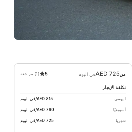
AED
725
5
من
(1)
مراجعة
في اليوم
تكلفة الإيجار
اليومي
815
AED
/
في اليوم
أسبوعيًا
780
AED
/
في اليوم
شهريا
725
AED
/
في اليوم