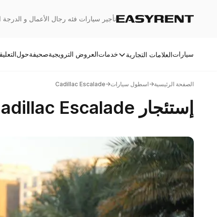
تأجير سيارات فئه رجال الأعمال و الدرجة 
Easy Rent
سيارات
خدمات
العروض الترويجية
صحيفة
حول
التعلي
العلامات التجارية
الصفحة الرئيسية
→
اسطول سيارات
→
Cadillac Escalade
إستئجار Cadillac Escalade في دبي