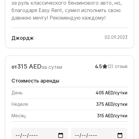
за руль классического бензинового авто, но,
благодаря Easy Rent, сумел исполнить свою
давнюю мечту! Рекомендую каждому!
02.09.2023
Джордж
315
AED
4.5
от
(2)
отзыв
за сутки
Стоимость аренды
День
405
AED
/
сутки
Неделя
375
AED
/
сутки
Месяц
315
AED
/
сутки