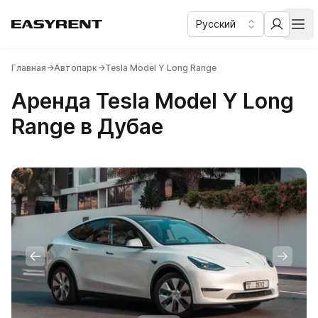
Русский
Easy Rent
Аренда автомобилей бизнес и комфорт класса в Дубае
Отк
Главная
→
Автопарк
→
Tesla Model Y Long Range
Аренда Tesla Model Y Long
Range в Дубае